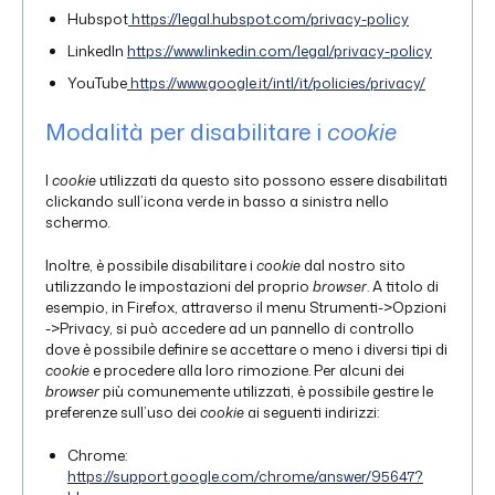
Hubspot
https://legal.hubspot.com/privacy-policy
LinkedIn
https://www.linkedin.com/legal/privacy-policy
YouTube
https://www.google.it/intl/it/policies/privacy/
Modalità per disabilitare i
cookie
I
cookie
utilizzati da questo sito possono essere disabilitati
clickando sull’icona verde in basso a sinistra nello
schermo
.
Inoltre, è possibile disabilitare i
cookie
dal nostro sito
utilizzando le impostazioni del proprio
browser
. A titolo di
esempio, in Firefox, attraverso il menu Strumenti->Opzioni
->Privacy, si può accedere ad un pannello di controllo
dove è possibile definire se accettare o meno i diversi tipi di
cookie
e procedere alla loro rimozione. Per alcuni dei
browser
più comunemente utilizzati, è possibile gestire le
preferenze sull’uso dei
cookie
ai seguenti indirizzi:
Chrome:
https://support.google.com/chrome/answer/95647?