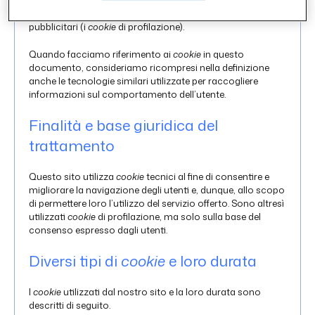
mentre altri sono volti a creare profili relativi all’utente,
determinare le sue preferenze o inviare messaggi
pubblicitari (i
cookie
di profilazione).
Quando facciamo riferimento ai
cookie
in questo
documento, consideriamo ricompresi nella definizione
anche le tecnologie similari utilizzate per raccogliere
informazioni sul comportamento dell’utente.
Finalità e base giuridica del
trattamento
Questo sito utilizza
cookie
tecnici al fine di consentire e
migliorare la navigazione degli utenti e, dunque, allo scopo
di permettere loro l’utilizzo del servizio offerto. Sono altresì
utilizzati
cookie
di profilazione, ma solo sulla base del
consenso espresso dagli utenti.
Diversi tipi di
cookie
e loro durata
I
cookie
utilizzati dal nostro sito e la loro durata sono
descritti di seguito.