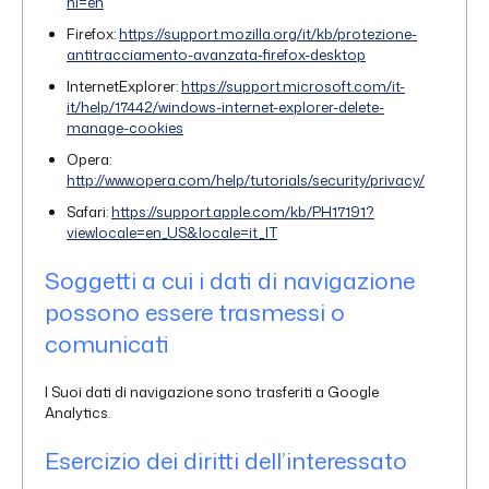
hl=en
Firefox:
https://support.mozilla.org/it/kb/protezione-
antitracciamento-avanzata-firefox-desktop
InternetExplorer:
https://support.microsoft.com/it-
it/help/17442/windows-internet-explorer-delete-
manage-cookies
Opera:
http://www.opera.com/help/tutorials/security/privacy/
Safari:
https://support.apple.com/kb/PH17191?
viewlocale=en_US&locale=it_IT
Soggetti a cui i dati di navigazione
possono essere trasmessi o
comunicati
I Suoi dati di navigazione sono trasferiti a Google
Analytics.
Esercizio dei diritti dell’interessato