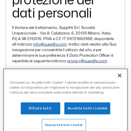
dati personali
Il titolare del trattamento, SupplHi S.r.l. Società
Unipersonale – Via A. Calabiana, 6, 20139 Milano, Italia,
R.E.A. MI 2110015, P.IVA e C.F. IT 09721660968, disponibile
all’indirizzo
info@supplhi.com
, tratta i dati relativi alla Sua
navigazione per consentirle l’utilizzo del sito e per
determinare le sue preferenze. Il
Data Protection Officer
è
reperibile al seguente indirizzo
privacy@supplhi.com
.
Cosa sono i
cookie
Cliccando su “Accetta tutti i cookie”, l'utente accetta di memorizzare i
I
cookie
sono piccoli file di testo che i siti visitati dall’utente
cookie sul dispositivo per migliorare la navigazione del sito, analizzare
inviano al suo terminale, dove vengono memorizzati per
l'utilizzo del sito e assistere nelle nostre attività di marketing.
essere poi ritrasmessi agli stessi siti alla successiva visita
del medesimo utente. Il nostro sito utilizza
cookie
per
Rifiuta tutti
Accetta tutti i cookie
migliorare la Sua navigazione e per altre finalità, come ad
esempio determinare gli interessi di gruppi di utenti e
monitorare il traffico a fini statistici. In particolare, alcuni
Impostazioni cookie
cookie
hanno solo funzioni tecniche (i c.d.
cookie
tecnici),