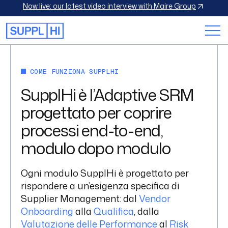
iew with Maire Group
Discover SupplHi’s Vendor Qualificat
Una soluzione
COME FUNZIONA SUPPLHI
modulare a 360°
SupplHi è l’Adaptive SRM
per ogni esigenza
progettato per coprire
processi end-to-end,
di Supplier
modulo dopo modulo
Management
Ogni modulo SupplHi è progettato per
Progettata per adattarsi alle esigenze di ogni
organizzazione, SupplHi copre l’intero ciclo di Supplier
rispondere a un’esigenza specifica di
Management, consentendo a ciascun Cliente di scegliere i
Supplier Management: dal
Vendor
moduli più rilevanti per il proprio business e di scalare nel
Onboarding
alla
Qualifica
, dalla
tempo in modo graduale.
Valutazione delle Performance
al
Risk