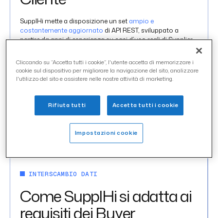
SupplHi mette a disposizione un set
ampio e
costantemente aggiornato
di API REST, sviluppato a
partire da anni di esperienza su casi d’uso reali di Supplier
Management.
Cliccando su “Accetta tutti i cookie”, l'utente accetta di memorizzare i
Le organizzazioni possono
iniziare a usare la piattaforma
cookie sul dispositivo per migliorare la navigazione del sito, analizzare
SupplHi anche senza integrazioni
e definire nel tempo il
l'utilizzo del sito e assistere nelle nostre attività di marketing.
livello di integrazione con ERP e altri sistemi, in base alle
proprie priorità, all’architettura IT e alla governance interna.
Rifiuta tutti
Accetta tutti i cookie
Le chiamate API possono essere configurate sulle
esigenze del Cliente, definendo quali dati scambiare, in
quale momento e con quali modalità interrogare SupplHi.
Impostazioni cookie
INTERSCAMBIO DATI
Come SupplHi si adatta ai
requisiti dei Buyer