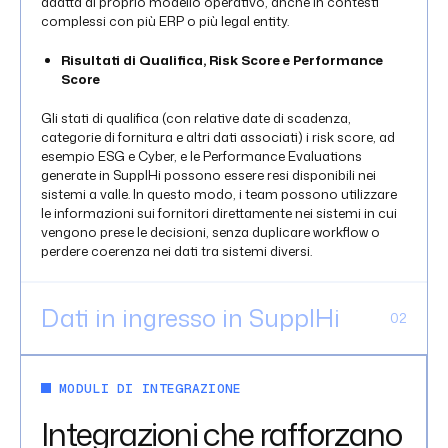
adatta al proprio modello operativo, anche in contesti
complessi con più ERP o più legal entity.
Risultati di Qualifica, Risk Score e Performance
Score
Gli stati di qualifica (con relative date di scadenza,
categorie di fornitura e altri dati associati) i risk score, ad
esempio ESG e Cyber, e le Performance Evaluations
generate in SupplHi possono essere resi disponibili nei
sistemi a valle. In questo modo, i team possono utilizzare
le informazioni sui fornitori direttamente nei sistemi in cui
vengono prese le decisioni, senza duplicare workflow o
perdere coerenza nei dati tra sistemi diversi.
Dati in ingresso in SupplHi
0
2
Acquisti, tempi di consegna e non conformità
MODULI DI INTEGRAZIONE
Dati operativi come ordini di acquisto, informazioni legate
Integrazioni che rafforzano
alle consegne, non conformità e dati di progetto possono
confluire in SupplHi e attivare processi successivi, come