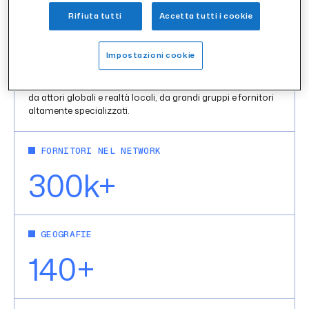
piattaforma per lavorare con più Clienti che usano SupplHi
Rifiuta tutti
Accetta tutti i cookie
come SRM.
Il valore del Network nasce dalla presenza di fornitori
Impostazioni cookie
molto diversi tra loro: gruppi multinazionali, medie
imprese, piccole aziende e micro realtà locali. Questa
varietà riflette la realtà delle Supply Chain B2B, composte
da attori globali e realtà locali, da grandi gruppi e fornitori
altamente specializzati.
FORNITORI NEL NETWORK
300k+
GEOGRAFIE
140+