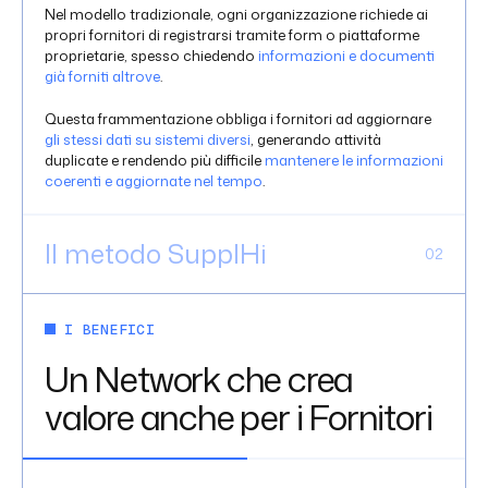
Nel modello tradizionale, ogni organizzazione richiede ai
propri fornitori di registrarsi tramite form o piattaforme
proprietarie, spesso chiedendo
informazioni e documenti
già forniti altrove
.
Questa frammentazione obbliga i fornitori ad aggiornare
gli stessi dati su sistemi diversi
, generando attività
duplicate e rendendo più difficile
mantenere le informazioni
coerenti e aggiornate nel tempo
.
Il metodo SupplHi
0
2
Con SupplHi, i fornitori gestiscono e aggiornano le proprie
informazioni in
un unico profilo centralizzato
, utilizzabile
I BENEFICI
nei processi di tutti i Clienti. Per rendere il processo più
Un Network che crea
efficiente, i Buyer possono fare leva su
oltre 1.000
domande standardizzate e condivise a livello di industria
,
valore anche per i Fornitori
dedicate ad ambiti come Quality, produzione,
Cybersecurity ed ESG.
SupplHi garantisce l’integrità dei dati attraverso attività