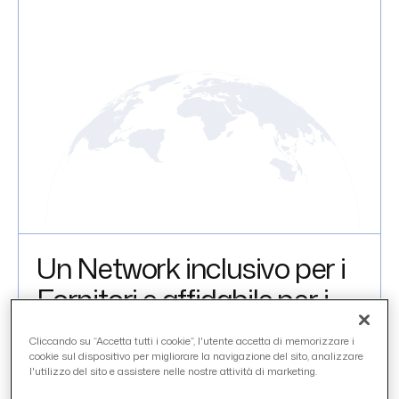
Un Network inclusivo per i
Fornitori e affidabile per i
Buyer
Cliccando su “Accetta tutti i cookie”, l'utente accetta di memorizzare i
cookie sul dispositivo per migliorare la navigazione del sito, analizzare
Ogni mese, il Network Globale SupplHi cresce grazie ai
l'utilizzo del sito e assistere nelle nostre attività di marketing.
fornitori di diversi settori e geografie che si registrano in